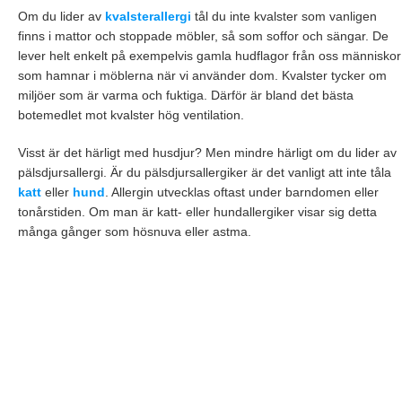
Om du lider av
kvalsterallergi
tål du inte kvalster som vanligen
finns i mattor och stoppade möbler, så som soffor och sängar. De
lever helt enkelt på exempelvis gamla hudflagor från oss människor
som hamnar i möblerna när vi använder dom. Kvalster tycker om
miljöer som är varma och fuktiga. Därför är bland det bästa
botemedlet mot kvalster hög ventilation.
Visst är det härligt med husdjur? Men mindre härligt om du lider av
pälsdjursallergi. Är du pälsdjursallergiker är det vanligt att inte tåla
katt
eller
hund
. Allergin utvecklas oftast under barndomen eller
tonårstiden. Om man är katt- eller hundallergiker visar sig detta
många gånger som hösnuva eller astma.