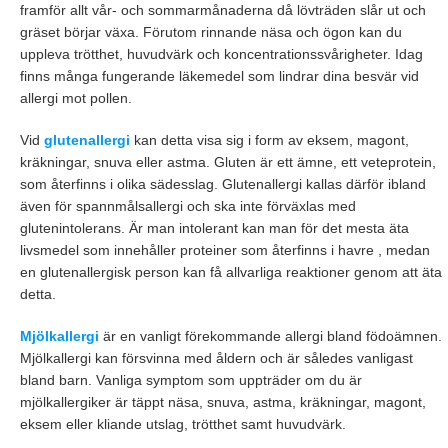
framför allt vår- och sommarmånaderna då lövträden slår ut och
gräset börjar växa. Förutom rinnande näsa och ögon kan du
uppleva trötthet, huvudvärk och koncentrationssvårigheter. Idag
finns många fungerande läkemedel som lindrar dina besvär vid
allergi mot pollen.
Vid
glutenallergi
kan detta visa sig i form av eksem, magont,
kräkningar, snuva eller astma. Gluten är ett ämne, ett veteprotein,
som återfinns i olika sädesslag. Glutenallergi kallas därför ibland
även för spannmålsallergi och ska inte förväxlas med
glutenintolerans. Är man intolerant kan man för det mesta äta
livsmedel som innehåller proteiner som återfinns i havre , medan
en glutenallergisk person kan få allvarliga reaktioner genom att äta
detta.
Mjölkallergi
är en vanligt förekommande allergi bland födoämnen.
Mjölkallergi kan försvinna med åldern och är således vanligast
bland barn. Vanliga symptom som uppträder om du är
mjölkallergiker är täppt näsa, snuva, astma, kräkningar, magont,
eksem eller kliande utslag, trötthet samt huvudvärk.